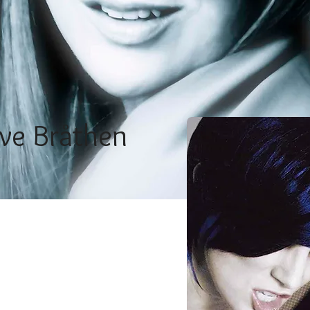
øve Bråthen
Earthly
chor And The Dream
n