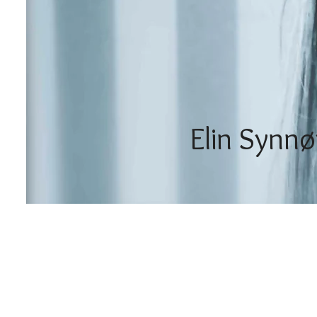
Elin Synn
Things
The An
Perfect Addictio